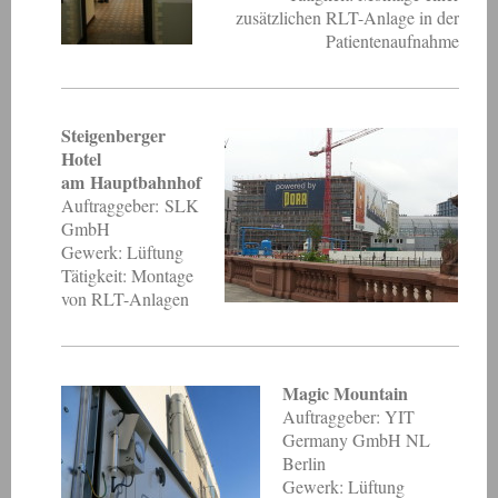
zusätzlichen RLT-Anlage in der
Patientenaufnahme
Steigenberger
Hotel
am Hauptbahnhof
Auftraggeber: SLK
GmbH
Gewerk: Lüftung
Tätigkeit: Montage
von RLT-Anlagen
Magic Mountain
Auftraggeber: YIT
Germany GmbH NL
Berlin
Gewerk: Lüftung