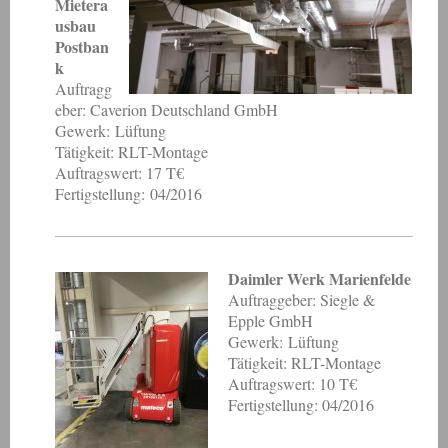
Mietera
usbau
Postban
k
Auftragg
eber: Caverion Deutschland GmbH
Gewerk: Lüftung
Tätigkeit: RLT-Montage
Auftragswert: 17 T€
Fertigstellung: 04/2016
Daimler Werk Marienfelde
Auftraggeber: Siegle &
Epple GmbH
Gewerk: Lüftung
Tätigkeit: RLT-Montage
Auftragswert: 10 T€
Fertigstellung: 04/2016