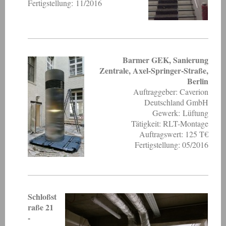
Fertigstellung: 11/2016
Barmer GEK, Sanierung
Zentrale, Axel-Springer-Straße,
Berlin
Auftraggeber: Caverion
Deutschland GmbH
Gewerk: Lüftung
Tätigkeit: RLT-Montage
Auftragswert: 125 T€
Fertigstellung: 05/2016
Schloßst
raße 21
-