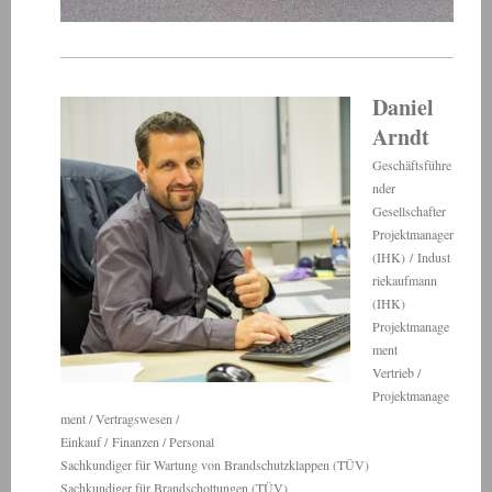
Daniel
Arndt
Geschäftsführe
nder
Gesellschafter
Projektmanager
(IHK) / Indust
riekaufmann
(IHK)
Projektmanage
ment
Vertrieb /
Projektmanage
ment / Vertragswesen /
Einkauf / Finanzen / Personal
Sachkundiger für Wartung von Brandschutzklappen (TÜV)
Sachkundiger für Brandschottungen (TÜV)