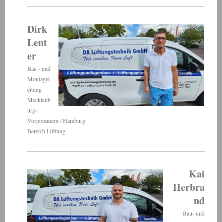
Dirk
Lent
er
Bau - und
Montagel
eitung
Mecklenb
urg-
Vorpommern / Hamburg
Bereich Lüftung
Kai
Herbra
nd
Bau- und