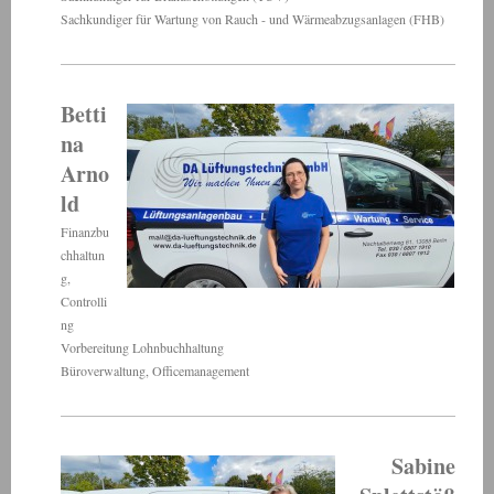
Sachkundiger für Wartung von Rauch - und Wärmeabzugsanlagen (FHB)
Betti
na
Arno
ld
Finanzbu
chhaltun
g,
Controlli
ng
Vorbereitung Lohnbuchhaltung
Büroverwaltung, Officemanagement
Sabine