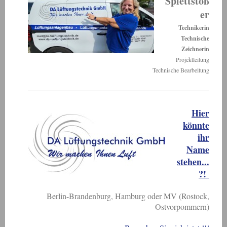
Splettstöß
er
Technikerin
Technische
Zeichnerin
Projektleitung
Technische Bearbeitung
Hier
könnte
ihr
Name
stehen...
?!
Berlin-Brandenburg, Hamburg oder MV (Rostock,
Ostvorpommern)