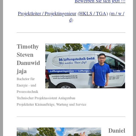
Bewerben Sie sich jetzt !!!
Projektleiter / Projektingenieur
(HKLS / TGA)
(m / w /
d
)
Timothy
Steven
Danuwid
jaja
Bachelor für
Energie - und
Prozesstechnik
Technischer Projektassistent Anlagenbau
Projektleiter Kleinaufträge, Wartung und Service
Daniel