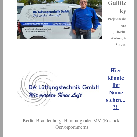
Gallitz
ky
Projektassist
enz
(Teilzeit)
Wartung &
Service
Hier
könnte
ihr
Name
stehen...
?!
Berlin-Brandenburg, Hamburg oder MV (Rostock,
Ostvorpommern)