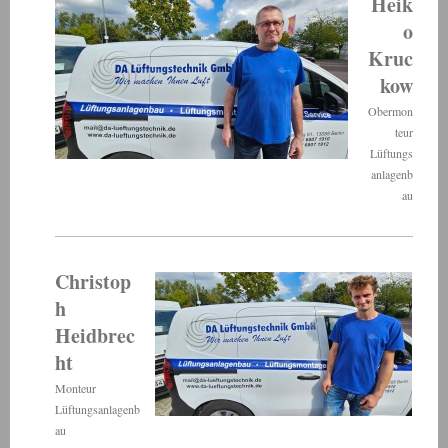
Heik
o
Kruc
kow
Obermon
teur
Lüftungs
anlagenb
au
Christop
h
Heidbrec
ht
Monteur
Lüftungsanlagenb
au